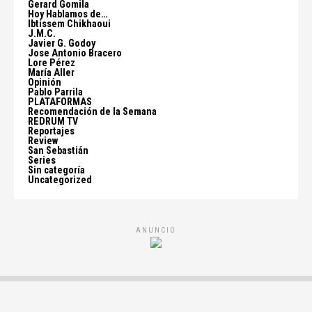
Gerard Gomila
Hoy Hablamos de…
Ibtissem Chikhaoui
J.M.C.
Javier G. Godoy
Jose Antonio Bracero
Lore Pérez
María Aller
Opinión
Pablo Parrila
PLATAFORMAS
Recomendación de la Semana
REDRUM TV
Reportajes
Review
San Sebastián
Series
Sin categoría
Uncategorized
ANUNCIO