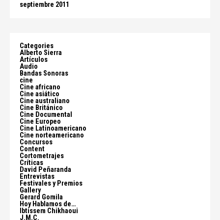
septiembre 2011
Categories
Alberto Sierra
Artículos
Audio
Bandas Sonoras
cine
Cine africano
Cine asiático
Cine australiano
Cine Británico
Cine Documental
Cine Europeo
Cine Latinoamericano
Cine norteamericano
Concursos
Content
Cortometrajes
Críticas
David Peñaranda
Entrevistas
Festivales y Premios
Gallery
Gerard Gomila
Hoy Hablamos de…
Ibtissem Chikhaoui
J.M.C.