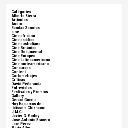
Categories
Alberto Sierra
Artículos
Audio
Bandas Sonoras
cine
Cine africano
Cine asiático
Cine australiano
Cine Británico
Cine Documental
Cine Europeo
Cine Latinoamericano
Cine norteamericano
Concursos
Content
Cortometrajes
Críticas
David Peñaranda
Entrevistas
Festivales y Premios
Gallery
Gerard Gomila
Hoy Hablamos de…
Ibtissem Chikhaoui
J.M.C.
Javier G. Godoy
Jose Antonio Bracero
Lore Pérez
María Aller