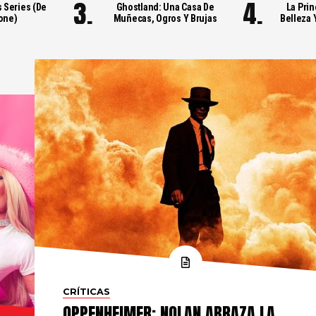
s Series (de
Ghostland: Una Casa De
La Pri
one)
Muñecas, Ogros Y Brujas
Belleza 
CRÍTICAS
OPPENHEIMER: NOLAN ABRAZA LA