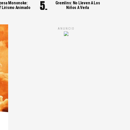
ncesa Mononoke:
Gremlins: No Lleven A Los
Y Lirismo Animado
Niños A Verla
ANUNCIO