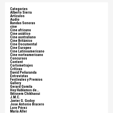
Categories
Alberto Sierra
Artículos
Audio
Bandas Sonoras
cine
Cine africano
Cine asiático
Cine australiano
Cine Británico
Cine Documental
Cine Europeo
Cine Latinoamericano
Cine norteamericano
Concursos
Content
Cortometrajes
Críticas
David Peñaranda
Entrevistas
Festivales y Premios
Gallery
Gerard Gomila
Hoy Hablamos de…
Ibtissem Chikhaoui
J.M.C.
Javier G. Godoy
Jose Antonio Bracero
Lore Pérez
María Aller