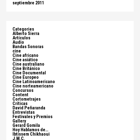
septiembre 2011
Categories
Alberto Sierra
Artículos
Audio
Bandas Sonoras
cine
Cine africano
Cine asiático
Cine australiano
Cine Británico
Cine Documental
Cine Europeo
Cine Latinoamericano
Cine norteamericano
Concursos
Content
Cortometrajes
Críticas
David Peñaranda
Entrevistas
Festivales y Premios
Gallery
Gerard Gomila
Hoy Hablamos de…
Ibtissem Chikhaoui
J.M.C.