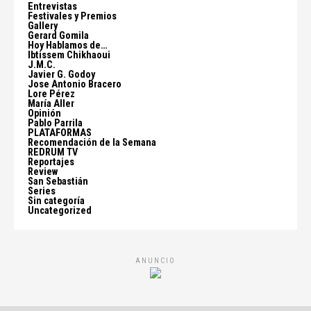
Entrevistas
Festivales y Premios
Gallery
Gerard Gomila
Hoy Hablamos de…
Ibtissem Chikhaoui
J.M.C.
Javier G. Godoy
Jose Antonio Bracero
Lore Pérez
María Aller
Opinión
Pablo Parrila
PLATAFORMAS
Recomendación de la Semana
REDRUM TV
Reportajes
Review
San Sebastián
Series
Sin categoría
Uncategorized
ANUNCIO