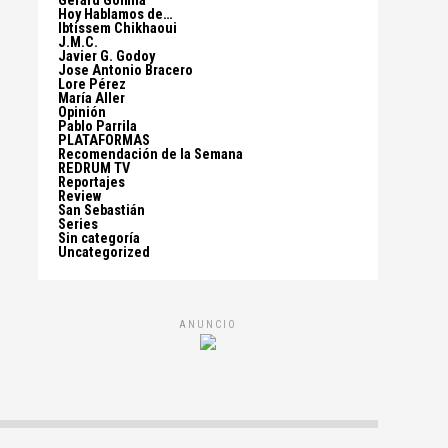
Gerard Gomila
Hoy Hablamos de…
Ibtissem Chikhaoui
J.M.C.
Javier G. Godoy
Jose Antonio Bracero
Lore Pérez
María Aller
Opinión
Pablo Parrila
PLATAFORMAS
Recomendación de la Semana
REDRUM TV
Reportajes
Review
San Sebastián
Series
Sin categoría
Uncategorized
ANUNCIO