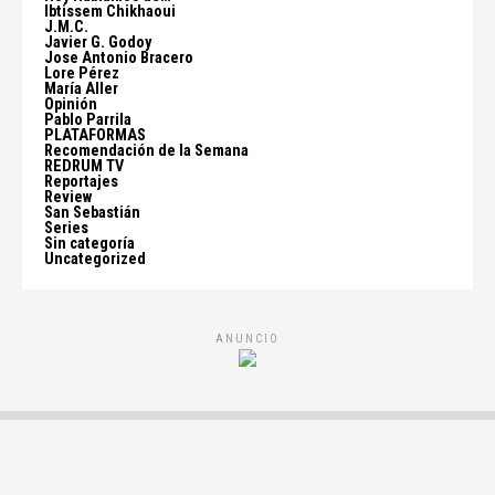
Ibtissem Chikhaoui
J.M.C.
Javier G. Godoy
Jose Antonio Bracero
Lore Pérez
María Aller
Opinión
Pablo Parrila
PLATAFORMAS
Recomendación de la Semana
REDRUM TV
Reportajes
Review
San Sebastián
Series
Sin categoría
Uncategorized
ANUNCIO