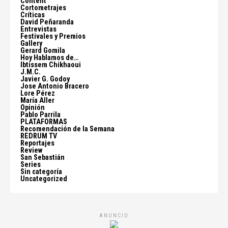
Content
Cortometrajes
Críticas
David Peñaranda
Entrevistas
Festivales y Premios
Gallery
Gerard Gomila
Hoy Hablamos de…
Ibtissem Chikhaoui
J.M.C.
Javier G. Godoy
Jose Antonio Bracero
Lore Pérez
María Aller
Opinión
Pablo Parrila
PLATAFORMAS
Recomendación de la Semana
REDRUM TV
Reportajes
Review
San Sebastián
Series
Sin categoría
Uncategorized
ANUNCIO