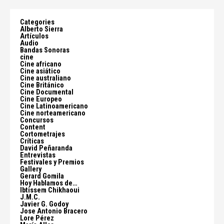
Categories
Alberto Sierra
Artículos
Audio
Bandas Sonoras
cine
Cine africano
Cine asiático
Cine australiano
Cine Británico
Cine Documental
Cine Europeo
Cine Latinoamericano
Cine norteamericano
Concursos
Content
Cortometrajes
Críticas
David Peñaranda
Entrevistas
Festivales y Premios
Gallery
Gerard Gomila
Hoy Hablamos de…
Ibtissem Chikhaoui
J.M.C.
Javier G. Godoy
Jose Antonio Bracero
Lore Pérez