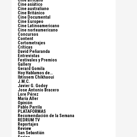
Cine africano
Cine asiático
Cine australiano
Cine Británico
Cine Documental
Cine Europeo
Cine Latinoamericano
Cine norteamericano
Concursos
Content
Cortometrajes
Críticas
David Peñaranda
Entrevistas
Festivales y Premios
Gallery
Gerard Gomila
Hoy Hablamos de…
Ibtissem Chikhaoui
J.M.C.
Javier G. Godoy
Jose Antonio Bracero
Lore Pérez
María Aller
Opinión
Pablo Parrila
PLATAFORMAS
Recomendación de la Semana
REDRUM TV
Reportajes
Review
San Sebastián