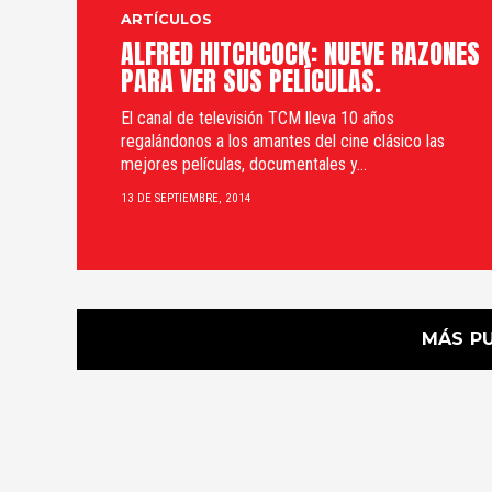
ARTÍCULOS
ALFRED HITCHCOCK: NUEVE RAZONES
PARA VER SUS PELÍCULAS.
El canal de televisión TCM lleva 10 años
regalándonos a los amantes del cine clásico las
mejores películas, documentales y...
13 DE SEPTIEMBRE, 2014
MÁS P