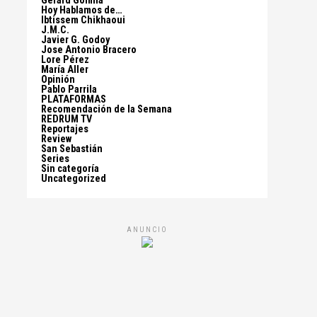
Gerard Gomila
Hoy Hablamos de…
Ibtissem Chikhaoui
J.M.C.
Javier G. Godoy
Jose Antonio Bracero
Lore Pérez
María Aller
Opinión
Pablo Parrila
PLATAFORMAS
Recomendación de la Semana
REDRUM TV
Reportajes
Review
San Sebastián
Series
Sin categoría
Uncategorized
ANUNCIO