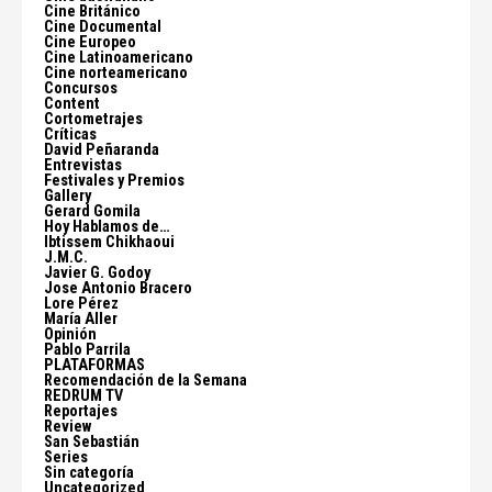
Cine Británico
Cine Documental
Cine Europeo
Cine Latinoamericano
Cine norteamericano
Concursos
Content
Cortometrajes
Críticas
David Peñaranda
Entrevistas
Festivales y Premios
Gallery
Gerard Gomila
Hoy Hablamos de…
Ibtissem Chikhaoui
J.M.C.
Javier G. Godoy
Jose Antonio Bracero
Lore Pérez
María Aller
Opinión
Pablo Parrila
PLATAFORMAS
Recomendación de la Semana
REDRUM TV
Reportajes
Review
San Sebastián
Series
Sin categoría
Uncategorized