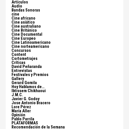
Artículos
Audio
Bandas Sonoras
cine
Cine africano
Cine asiático
Cine australiano
Cine Británico
Cine Documental
Cine Europeo
Cine Latinoamericano
Cine norteamericano
Concursos
Content
Cortometrajes
Críticas
David Peñaranda
Entrevistas
Festivales y Premios
Gallery
Gerard Gomila
Hoy Hablamos de…
Ibtissem Chikhaoui
J.M.C.
Javier G. Godoy
Jose Antonio Bracero
Lore Pérez
María Aller
Opinión
Pablo Parrila
PLATAFORMAS
Recomendación de la Semana