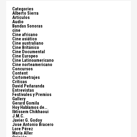
Categories
Alberto Sierra
Artículos
Audio
Bandas Sonoras
cine
Cine africano
Cine asiático
Cine australiano
Cine Británico
Cine Documental
Cine Europeo
Cine Latinoamericano
Cine norteamericano
Concursos
Content
Cortometrajes
Críticas
David Peñaranda
Entrevistas
Festivales y Premios
Gallery
Gerard Gomila
Hoy Hablamos de…
Ibtissem Chikhaoui
J.M.C.
Javier G. Godoy
Jose Antonio Bracero
Lore Pérez
María Aller