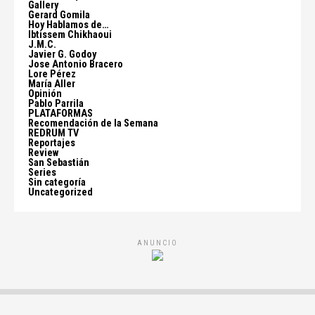
Gallery
Gerard Gomila
Hoy Hablamos de…
Ibtissem Chikhaoui
J.M.C.
Javier G. Godoy
Jose Antonio Bracero
Lore Pérez
María Aller
Opinión
Pablo Parrila
PLATAFORMAS
Recomendación de la Semana
REDRUM TV
Reportajes
Review
San Sebastián
Series
Sin categoría
Uncategorized
ANUNCIO