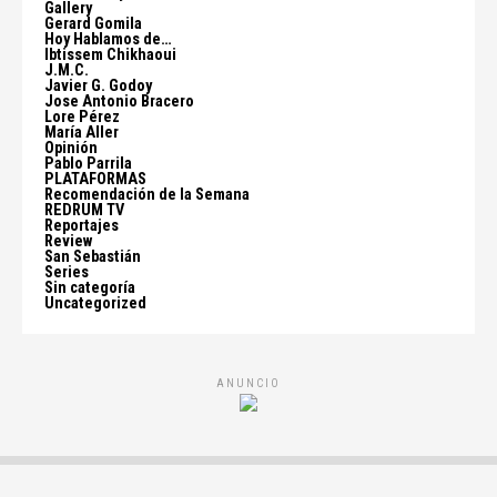
Gallery
Gerard Gomila
Hoy Hablamos de…
Ibtissem Chikhaoui
J.M.C.
Javier G. Godoy
Jose Antonio Bracero
Lore Pérez
María Aller
Opinión
Pablo Parrila
PLATAFORMAS
Recomendación de la Semana
REDRUM TV
Reportajes
Review
San Sebastián
Series
Sin categoría
Uncategorized
ANUNCIO