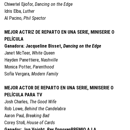
Chiwetel Ejiofor,
Dancing on the Edge
Idris Elba,
Luther
Al Pacino,
Phil Spector
MEJOR ACTRIZ DE REPARTO EN UNA SERIE, MINISERIE O
PELÍCULA
Ganadora: Jacqueline Bisset,
Dancing on the Edge
Janet McTeer,
White Queen
Hayden Panettiere,
Nashville
Monica Potter,
Parenthood
Sofía Vergara,
Modern Family
MEJOR ACTOR DE REPARTO EN UNA SERIE, MINISERIE O
PELÍCULA PARA TV
Josh Charles,
The Good Wife
Rob Lowe,
Behind the Candelabra
Aaron Paul,
Breaking Bad
Corey Stoll,
House of Cards
Ganador: Jon Voight,
Ray Donovan
PREMIO A LA