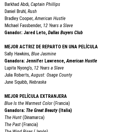
Barkhad Abdi,
Captain Phillips
Daniel Bruhl,
Rush
Bradley Cooper,
American Hustle
Michael Fassbender,
12 Years a Slave
Ganador: Jared Leto,
Dallas Buyers Club
MEJOR ACTRIZ DE REPARTO EN UNA PELÍCULA
Sally Hawkins,
Blue Jasmine
Ganadora: Jennifer Lawrence,
American Hustle
Lupita Nyong’o,
12 Years a Slave
Julia Roberts,
August: Osage County
June Squibb,
Nebraska
MEJOR PELÍCULA EXTRANJERA
Blue Is the Warmest Color
(Francia)
Ganadora:
The Great Beauty
(Italia)
The Hunt
(Dinamarca)
The Past
(Francia)
The Wind Rises
(Japón)