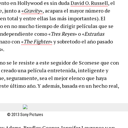
nto en Hollywood es sin duda
David O. Russell
, el
e, junto a
«
Gravity
«
, acapara el mayor número de
n total y entre ellas las más importantes). El
do en no mucho tiempo de dirigir películas que se
 independiente como «
Tres Reyes
» o «
Extrañas
anazo con
«
The Fighter
«
y sobretodo el año pasado
s
«.
no se le resiste a este seguidor de Scorsese que con
 creado una película entretenida, inteligente y
ue, seguramente, sea el mejor elenco que haya
este último año. Y además, basada en un hecho real,
© 2013 Sony Pictures
my Adams, Bradley Cooper, Jennifer Lawrence y un