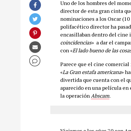
Uno de los hombres del mome
director de esta gran cinta qu
nominaciones a los Oscar (10 e
polifacético director ha pasa
encasillaban dentro del cine
coincidencias
» a dar el camp
con «
El lado bueno de las cosa
Parece que el cine comercial 
«
La Gran estafa americana
» ha
divertida que cuenta con el q
aparecido en una película en 
la operación
Abscam
.
Viajamos a los años 70 con A