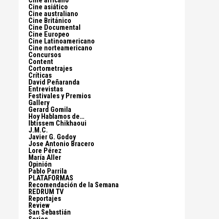
Cine africano
Cine asiático
Cine australiano
Cine Británico
Cine Documental
Cine Europeo
Cine Latinoamericano
Cine norteamericano
Concursos
Content
Cortometrajes
Críticas
David Peñaranda
Entrevistas
Festivales y Premios
Gallery
Gerard Gomila
Hoy Hablamos de…
Ibtissem Chikhaoui
J.M.C.
Javier G. Godoy
Jose Antonio Bracero
Lore Pérez
María Aller
Opinión
Pablo Parrila
PLATAFORMAS
Recomendación de la Semana
REDRUM TV
Reportajes
Review
San Sebastián