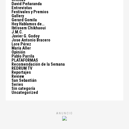
David Peñaranda
Entrevistas
Festivales y Premios
Gallery
Gerard Gomila
Hoy Hablamos de…
Ibtissem Chikhaoui
J.M.C.
Javier G. Godoy
Jose Antonio Bracero
Lore Pérez
María Aller
Opinión
Pablo Parrila
PLATAFORMAS
Recomendación de la Semana
REDRUM TV
Reportajes
Review
San Sebastián
Series
Sin categoría
Uncategorized
ANUNCIO