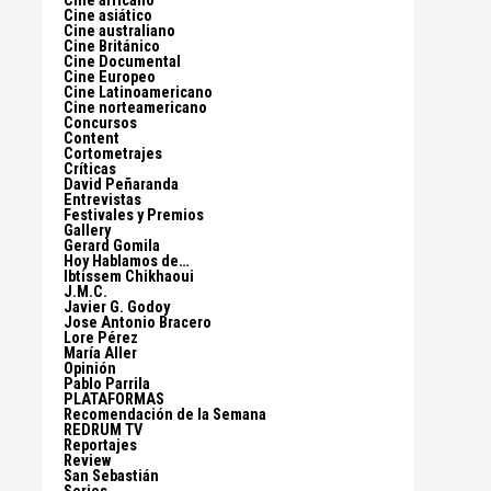
Cine africano
Cine asiático
Cine australiano
Cine Británico
Cine Documental
Cine Europeo
Cine Latinoamericano
Cine norteamericano
Concursos
Content
Cortometrajes
Críticas
David Peñaranda
Entrevistas
Festivales y Premios
Gallery
Gerard Gomila
Hoy Hablamos de…
Ibtissem Chikhaoui
J.M.C.
Javier G. Godoy
Jose Antonio Bracero
Lore Pérez
María Aller
Opinión
Pablo Parrila
PLATAFORMAS
Recomendación de la Semana
REDRUM TV
Reportajes
Review
San Sebastián