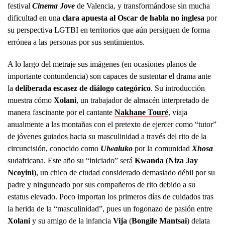
festival
Cinema Jove
de Valencia, y transformándose sin mucha
dificultad en una
clara apuesta al
Oscar de habla no inglesa
por
su perspectiva LGTBI en territorios que aún persiguen de forma
errónea a las personas por sus sentimientos.
A lo largo del metraje sus imágenes (en ocasiones planos de
importante contundencia) son capaces de sustentar el drama ante
la
deliberada escasez de diálogo categórico
. Su introducción
muestra cómo
Xolani
, un trabajador de almacén interpretado de
manera fascinante por el cantante
Nakhane Touré
, viaja
anualmente a las montañas con el pretexto de ejercer como “tutor”
de jóvenes guiados hacia su masculinidad a través del rito de la
circuncisión, conocido como
Ulwaluko
por la comunidad
Xhosa
sudafricana. Este año su “iniciado” será
Kwanda
(
Niza Jay
Ncoyini
), un chico de ciudad considerado demasiado débil por su
padre y ninguneado por sus compañeros de rito debido a su
estatus elevado. Poco importan los primeros días de cuidados tras
la herida de la “masculinidad”, pues un fogonazo de pasión entre
Xolani
y su amigo de la infancia
Vija
(
Bongile Mantsai
) delata