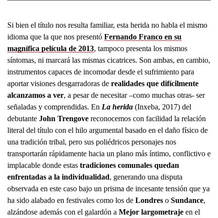
Si bien el título nos resulta familiar, esta herida no habla el mismo
idioma que la que nos presentó
Fernando Franco en su
magnífica película de 2013
, tampoco presenta los mismos
síntomas, ni marcará las mismas cicatrices. Son ambas, en cambio,
instrumentos capaces de incomodar desde el sufrimiento para
aportar visiones desgarradoras de
realidades que difícilmente
alcanzamos a ver
, a pesar de necesitar –como muchas otras- ser
señaladas y comprendidas. En
La herida
(Inxeba, 2017) del
debutante
John Trengove
reconocemos con facilidad la relación
literal del título con el hilo argumental basado en el daño físico de
una tradición tribal, pero sus poliédricos personajes nos
transportarán rápidamente hacia un plano más íntimo, conflictivo e
implacable donde estas
tradiciones comunales quedan
enfrentadas a la individualidad
, generando una disputa
observada en este caso bajo un prisma de incesante tensión que ya
ha sido alabado en festivales como los de
Londres
o
Sundance
,
alzándose además con el galardón a
Mejor largometraje
en el