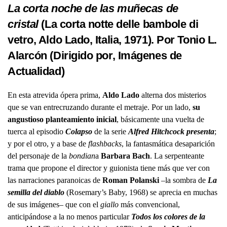
La corta noche de las muñecas de
cristal
(La corta notte delle bambole di
vetro, Aldo Lado, Italia, 1971). Por Tonio L.
Alarcón (
Dirigido por
,
Imágenes de
Actualidad
)
En esta atrevida ópera prima,
Aldo Lado
alterna dos misterios
que se van entrecruzando durante el metraje. Por un lado,
su
angustioso planteamiento inicial
, básicamente una vuelta de
tuerca al episodio
Colapso
de la serie
Alfred Hitchcock presenta
;
y por el otro, y a base de
flashbacks
, la fantasmática desaparición
del personaje de la
bondian
a
Barbara Bach
. La serpenteante
trama que propone el director y guionista tiene más que ver con
las narraciones paranoicas de
Roman Polanski
–la sombra de
La
semilla del diablo
(Rosemary’s Baby, 1968) se aprecia en muchas
de sus imágenes– que con el
giallo
más convencional,
anticipándose a la no menos particular
Todos los colores de la