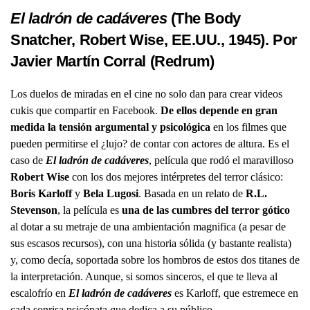
El ladrón de cadáveres
(The Body
Snatcher, Robert Wise, EE.UU., 1945). Por
Javier Martín Corral (Redrum)
Los duelos de miradas en el cine no solo dan para crear videos
cukis que compartir en Facebook.
De ellos depende en gran
medida la tensión argumental y psicológica
en los filmes que
pueden permitirse el ¿lujo? de contar con actores de altura. Es el
caso de
El ladrón de cadáveres
, película que rodó el maravilloso
Robert Wise
con los dos mejores intérpretes del terror clásico:
Boris Karloff
y
Bela Lugosi
. Basada en un relato de
R.L.
Stevenson
, la película es
una de las cumbres del terror gótico
al dotar a su metraje de una ambientación magnifica (a pesar de
sus escasos recursos), con una historia sólida (y bastante realista)
y, como decía, soportada sobre los hombros de estos dos titanes de
la interpretación. Aunque, si somos sinceros, el que te lleva al
escalofrío en
El ladrón de cadáveres
es Karloff, que estremece en
cada sonrisa psicópata que dedica a su público.