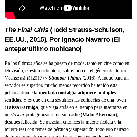
The Final Girls
(Todd Strauss-Schulson,
EE.UU., 2015). Por Ignacio Navarro (
El
antepenúltimo mohicano
)
En los últimos años se ha puesto de moda, tanto en cine como en
televisión, el estilo ochentero, sobre todo en el género del terror.
Véanse así
It
(2017) y
Stranger Things
(2016). Aunque para un
servidor es superior, mucho menos recorrido ha tenido esta
película donde
la mentada nostalgia adquiere múltiples
sentidos
. Y es que en ella seguimos las peripecias de una joven
(
Taissa Farmiga
) que viaja atrás en el tiempo para insertarse en
un
slasher
protagonizado por su madre (
Malin Akerman
),
después fallecida. Se mezclan entonces la muerte ficticia y la
muerte real con temas de pérdida y superación, todo ello narrado
de forma muy dinámica y acertados gags que no le restan