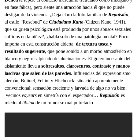
en fase fálica), pero siente una atracción hacia él que no puede
desligar de la violencia ¿Deja claro la foto familiar de
Repulsión
,
al estilo “Rosebud” de
Ciudadano Kane
(Citizen Kane, 1941),
que su grieta psicológica está producida por unos abusos sexuales
sufridos en la niñez?, ¿habla solo de una patología mental? Poco
importa en esta construcción abierta,
de textura tosca y
resultado sugerente
, que pone sonido a un morbo atmosférico en
blanco y negro salpicado de alucinaciones. El goteo incesante del
aislamiento lleva a
sobresaltos, claroscuros, contraste y manos
lascivas que salen de las paredes
. Influencias del expresionismo
alemán, Buñuel, Fellini y Hitchcock; situación aparentemente
convencional; sensación creciente y larvada de algo no va bien;
vecinos
voyeurs
en simetría con el espectador…
Repulsión
es
miedo al
tik-tak
de un rumor sexual putrefacto.