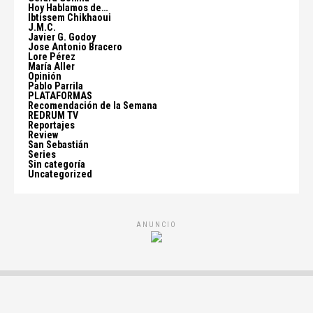
Hoy Hablamos de…
Ibtissem Chikhaoui
J.M.C.
Javier G. Godoy
Jose Antonio Bracero
Lore Pérez
María Aller
Opinión
Pablo Parrila
PLATAFORMAS
Recomendación de la Semana
REDRUM TV
Reportajes
Review
San Sebastián
Series
Sin categoría
Uncategorized
ANUNCIO