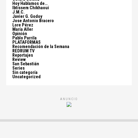
Hoy Hablamos de…
Ibtissem Chikhaoui
J.M.C.
Javier G. Godoy
Jose Antonio Bracero
Lore Pérez
María Aller
Opinión
Pablo Parrila
PLATAFORMAS
Recomendación de la Semana
REDRUM TV
Reportajes
Review
San Sebastián
Series
Sin categoría
Uncategorized
ANUNCIO