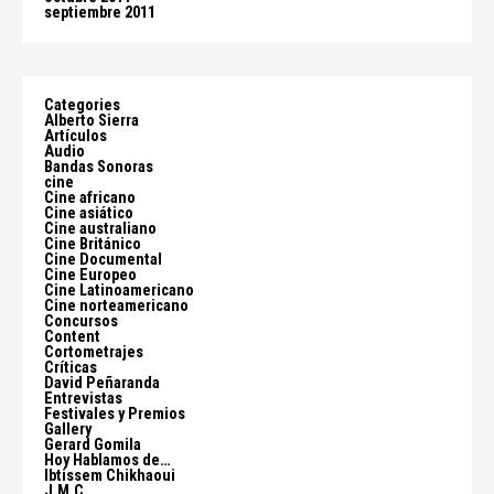
septiembre 2011
Categories
Alberto Sierra
Artículos
Audio
Bandas Sonoras
cine
Cine africano
Cine asiático
Cine australiano
Cine Británico
Cine Documental
Cine Europeo
Cine Latinoamericano
Cine norteamericano
Concursos
Content
Cortometrajes
Críticas
David Peñaranda
Entrevistas
Festivales y Premios
Gallery
Gerard Gomila
Hoy Hablamos de…
Ibtissem Chikhaoui
J.M.C.