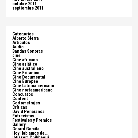
octubre 2011
septiembre 2011
Categories
Alberto Sierra
Artículos
Audio
Bandas Sonoras
cine
Cine africano
Cine asiático
Cine australiano
Cine Británico
Cine Documental
Cine Europeo
Cine Latinoamericano
Cine norteamericano
Concursos
Content
Cortometrajes
Críticas
David Peñaranda
Entrevistas
Festivales y Premios
Gallery
Gerard Gomila
Hoy Hablamos de…
Ibtissem Chikhaoui