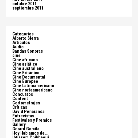
octubre 2011
septiembre 2011
Categories
Alberto Sierra
Artículos
Audio
Bandas Sonoras
cine
Cine africano
Cine asiático
Cine australiano
Cine Británico
Cine Documental
Cine Europeo
Cine Latinoamericano
Cine norteamericano
Concursos
Content
Cortometrajes
Críticas
David Peñaranda
Entrevistas
Festivales y Premios
Gallery
Gerard Gomila
Hoy Hablamos de…
Ibtissem Chikhaoui