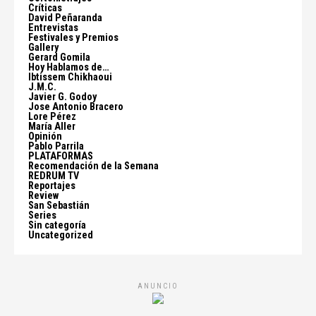
Críticas
David Peñaranda
Entrevistas
Festivales y Premios
Gallery
Gerard Gomila
Hoy Hablamos de…
Ibtissem Chikhaoui
J.M.C.
Javier G. Godoy
Jose Antonio Bracero
Lore Pérez
María Aller
Opinión
Pablo Parrila
PLATAFORMAS
Recomendación de la Semana
REDRUM TV
Reportajes
Review
San Sebastián
Series
Sin categoría
Uncategorized
ANUNCIO