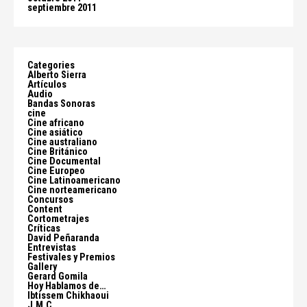
septiembre 2011
Categories
Alberto Sierra
Artículos
Audio
Bandas Sonoras
cine
Cine africano
Cine asiático
Cine australiano
Cine Británico
Cine Documental
Cine Europeo
Cine Latinoamericano
Cine norteamericano
Concursos
Content
Cortometrajes
Críticas
David Peñaranda
Entrevistas
Festivales y Premios
Gallery
Gerard Gomila
Hoy Hablamos de…
Ibtissem Chikhaoui
J.M.C.