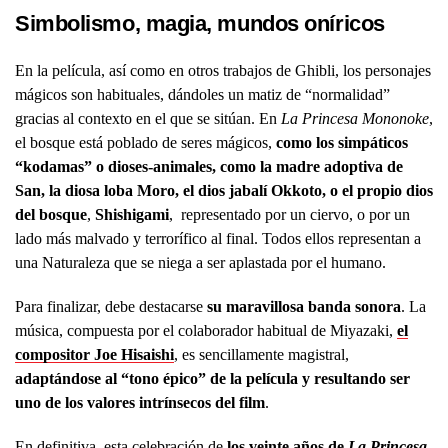
Simbolismo, magia, mundos oníricos
En la película, así como en otros trabajos de Ghibli, los personajes
mágicos son habituales, dándoles un matiz de “normalidad”
gracias al contexto en el que se sitúan. En
La Princesa Mononoke
,
el bosque está poblado de seres mágicos,
como los simpáticos
“kodamas” o dioses-animales, como la madre adoptiva de
San, la diosa loba Moro, el dios jabalí Okkoto, o el propio dios
del bosque
,
Shishigami
, representado por un ciervo, o por un
lado más malvado y terrorífico al final. Todos ellos representan a
una Naturaleza que se niega a ser aplastada por el humano.
Para finalizar, debe destacarse
su maravillosa banda sonora
. La
música, compuesta por el colaborador habitual de Miyazaki,
el
compositor Joe Hisaishi
, es sencillamente magistral,
adaptándose al “tono épico” de la película y resultando ser
uno de los valores intrínsecos del film
.
En definitiva, esta celebración de
los veinte años de
La Princesa