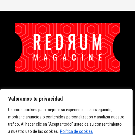
Hazte Con Todas Las Novedades --->
Valoramos tu privacidad
Usamos cookies para mejorar su experiencia de navegación,
mostrarle anuncios o contenidos personalizados y analizar nuestro
tráfico. Al hacer clic en “Aceptar todo” usted da su consentimiento
a nuestro uso de las cookies.
Política de cookies
AVISO LEGAL
POLÍTICA DE COOKIES
POLÍTICA DE PRIVACIDAD