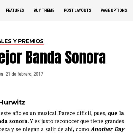
FEATURES
BUY THEME
POST LAYOUTS
PAGE OPTIONS
ALES Y PREMIOS
ejor Banda Sonora
en
21 de febrero, 2017
 Hurwitz
 este año es un musical. Parece difícil, pues,
que la
nda sonora
. Y es justo reconocer que tiene grandes
eza y se niegan a salir de ahí, como
Another Day