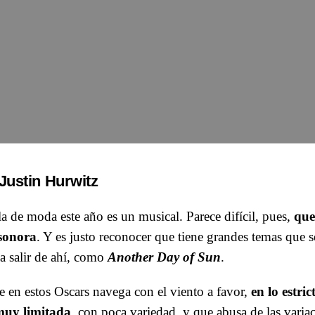
Justin Hurwitz
la de moda este año es un musical. Parece difícil, pues,
que
sonora
. Y es justo reconocer que tiene grandes temas que s
a salir de ahí, como
Another Day of Sun
.
 en estos Oscars navega con el viento a favor,
en lo estri
muy limitada
, con poca variedad, y que abusa de las varia