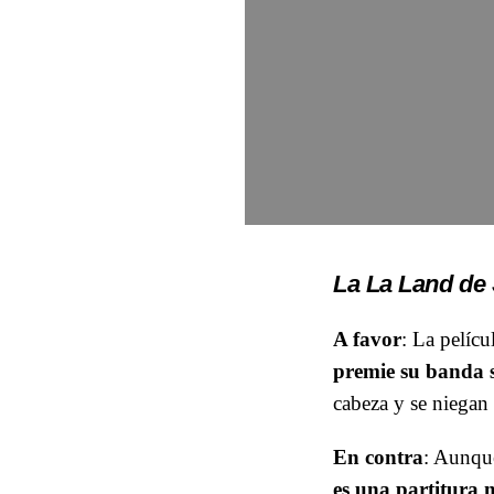
La La Land de
A favor
: La pelícu
premie su banda 
cabeza y se niegan 
En contra
: Aunque
es una partitura 