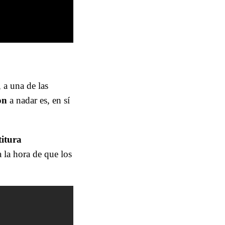
, a una de las
on
a nadar es, en sí
titura
a la hora de que los