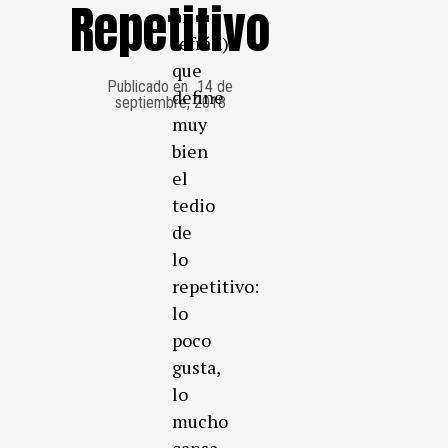
Repetitivo
un
refrán)
que
Publicado en
14 de
define
septiembre, 2018
muy
bien
el
tedio
de
lo
repetitivo:
lo
poco
gusta,
lo
mucho