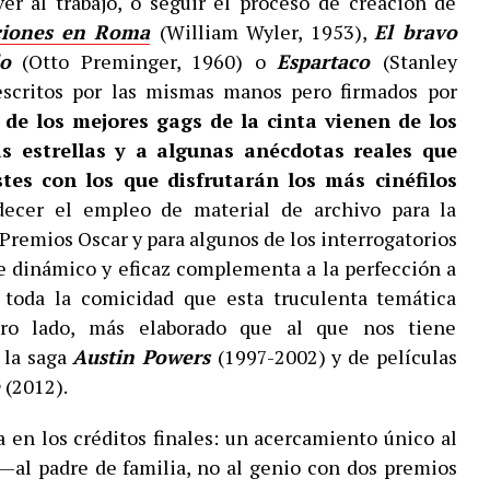
er al trabajo, o seguir el proceso de creación de
ciones en Roma
(William Wyler, 1953),
El bravo
o
(Otto Preminger, 1960) o
Espartaco
(Stanley
 escritos por las mismas manos pero firmados por
de los mejores gags de la cinta vienen de los
s estrellas y a algunas anécdotas reales que
tes con los que disfrutarán los más cinéfilos
ecer el empleo de material de archivo para la
 Premios Oscar y para algunos de los interrogatorios
e dinámico y eficaz complementa a la perfección a
 toda la comicidad que esta truculenta temática
tro lado, más elaborado que al que nos tiene
 la saga
Austin Powers
(1997-2002) y de películas
e
(2012).
 en los créditos finales: un acercamiento único al
l padre de familia, no al genio con dos premios