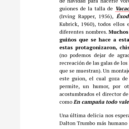
de navidad para hacerle volv
guiones de la talla de
Vaca
(Irving Rapper, 1956),
Éxod
Kubrick, 1960), todos ellos
diferentes nombres.
Muchos 
guiños que se hace a esta
estas protagonizaron, chis
(no podemos dejar de agrad
recreación de las galas de los
que se muestran). Un montaj
este guion, el cual goza de
permite, un humor, por o
acostumbrados el director de
como
En campaña todo val
Una última delicia nos espera
Dalton Trumbo más humano —a