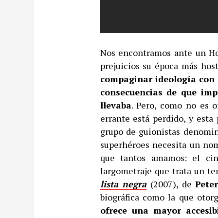
Nos encontramos ante un Ho
prejuicios su época más hos
compaginar ideología con p
consecuencias de que imp
llevaba
. Pero, como no es o
errante está perdido, y esta 
grupo de guionistas denomi
superhéroes necesita un nomb
que tantos amamos: el ci
largometraje que trata un t
lista negra
(2007), de
Pete
biográfica como la que otor
ofrece una mayor accesib