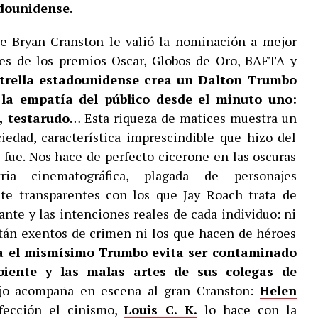
adounidense
.
 de Bryan Cranston le valió la nominación a mejor
nes de los premios Oscar, Globos de Oro, BAFTA y
trella estadounidense crea un Dalton Trumbo
a empatía del público desde el minuto uno:
e, testarudo
… Esta riqueza de matices muestra un
iedad, característica imprescindible que hizo del
 fue. Nos hace de perfecto cicerone en las oscuras
ria cinematográfica, plagada de personajes
te transparentes con los que Jay Roach trata de
nte y las intenciones reales de cada individuo: ni
stán exentos de crimen ni los que hacen de héroes
ra el mismísimo Trumbo evita ser contaminado
biente y las malas artes de sus colegas de
ujo acompaña en escena al gran Cranston:
Helen
fección el cinismo,
Louis C. K.
lo hace con la