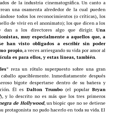
ados de la industria cinematográfica. Un canto a
 crean una osamenta alrededor de la cual pueden
vándose todos los reconocimientos (o críticas), los
ello de vivir en el anonimato); los que dicen a los
e dan a los directores algo que dirigir.
Una
ionistas, muy especialmente a aquellos que, a
 se han visto obligados a escribir sin poder
omo propio
, a veces arriesgando su vida por amor al
ícula es para ellos, y estas líneas, también
.
les
” reza un rótulo superpuesto sobre una gran
 caballo apaciblemente. Inmediatamente después
roso bigote despertarse dentro de su bañera y
ación. Él es
Dalton Trumbo
(el popular
Bryan
d
), y lo descrito no es más que los tres primeros
 negra de Hollywood
, un biopic que no se detiene
 protagonista no pudo hacerlo en toda su vida. El