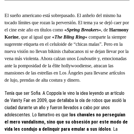
El sueño americano está sobrepasado. El anhelo del mismo ha
tocado límites que rozan la perversión. El tema ya se dejó caer por
el cine este año en títulos como
«
Spring Breakers
«
, de
Harmony
Korine
, que al igual que
«
The Bling Ring
«
comparte la siempre
sugerente etiqueta en el celuloide de “chicas malas”. Pero en la
nueva visión no llevan bikinis chabacanos ni se dejan llevar por la
vena más violenta. Ahora calzan unos
Louboutin
y, emocionadas
ante la pomposidad de la élite hollywoodiense, atracan las
mansiones de las estrellas en Los Ángeles para llevarse artículos
de lujo, prendas de alta costura y dinero.
Tenía que ser Sofia. A Coppola le vino la idea leyendo un artículo
de Vanity Fair en 2009, que detallaba la ola de robos que asoló la
ciudad durante un año y fueron llevados a cabo por unos
adolescentes. Lo llamativo es que
los chavales no perseguían
el mero vandalismo, sino que su obsesión por este modo de
vida les condujo a delinquir para emular a sus ídolos
. La