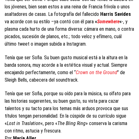
los jóvenes, bien sean estos a una reina de Francia frívola o unos
asaltadores de casas. La fotografía del fallecido
Harris Savides
va acorde con su estilo –ya contó con él para
«
Somewhere
«
-, y
plasma cada hurto de una forma diversa: cámara en mano, o contra
picados, sucesión de planos, etc.; todo veloz y efímero, cuál
último tweet o imagen subida a Instagram.
Tenía que ser Sofia. Su buen gusto musical está a la altura en la
banda sonora, muy acorde a la estética visual y actual. Siempre
encajando perfectamente, como el “
Crown on the Ground
” de
Sleigh Bells, cabecera del soundtrack.
Tenía que ser Sofia, porque su oído para la música, su olfato para
las historias sugerentes, su buen gusto, su vista para cazar
talentos y su tacto para los temas más arduos provoca que sus
títulos tengan personalidad. En la cúspide de su currículo sigue
«
Lost in Traslation
«, pero «
The Bling Ring
» conserva la carisma
con ritmo, astucia y frescura.
Por
María Aller