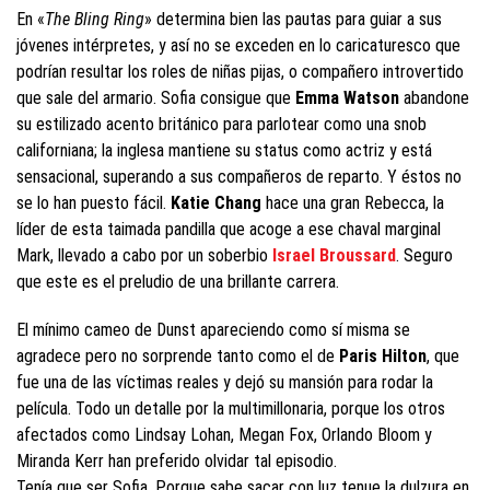
En «
The Bling Ring
» determina bien las pautas para guiar a sus
jóvenes intérpretes, y así no se exceden en lo caricaturesco que
podrían resultar los roles de niñas pijas, o compañero introvertido
que sale del armario. Sofia consigue que
Emma Watson
abandone
su estilizado acento británico para parlotear como una snob
californiana; la inglesa mantiene su status como actriz y está
sensacional, superando a sus compañeros de reparto. Y éstos no
se lo han puesto fácil.
Katie Chang
hace una gran Rebecca, la
líder de esta taimada pandilla que acoge a ese chaval marginal
Mark, llevado a cabo por un soberbio
Israel Broussard
. Seguro
que este es el preludio de una brillante carrera.
El mínimo cameo de Dunst apareciendo como sí misma se
agradece pero no sorprende tanto como el de
Paris Hilton
, que
fue una de las víctimas reales y dejó su mansión para rodar la
película. Todo un detalle por la multimillonaria, porque los otros
afectados como Lindsay Lohan, Megan Fox, Orlando Bloom y
Miranda Kerr han preferido olvidar tal episodio.
Tenía que ser Sofia. Porque sabe sacar con luz tenue la dulzura en