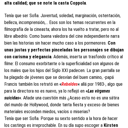
alta calidad; que se note la casta Coppola
.
Tenía que ser Sofia. Juventud, soledad, marginación, ostentación,
belleza, incomprensión,… Esos son los temas recurrentes en la
filmografía de la cineasta; ahora los ha vuelto a tratar, pero no al
libre albedrío. Como buena valedora del cine independiente narra
bien las historias sin hacer mucho caso a los pormenores.
Con
unas justas y perfectas pinceladas los personajes se dibujan
con carisma y elegancia
. Además, inserta un trasfondo crítico al
filme: El consumo exorbitante o la superficialidad son algunos de
los males que los hijos del Siglo XXI padecen. La gran pantalla se
ha plagado de jóvenes que se desvían del buen camino, -papá
Francis también los retrató en
«
Rebeldes
«
allá por 1983-, algo que
para la directora no es nuevo, ya lo reflejó en
«
Las vírgenes
suicidas
«
. Añade una cuestión más ¿Acaso esto no es una sátira
del mundo de Hollywood, donde tanta fiesta y exceso de bienes
materiales esconden miedos, vacíos o miserias?
Tenía que ser Sofia. Porque su sexto sentido a la hora de hacer
los castings es irreprochable. En su día supo escoger a
Kirsten