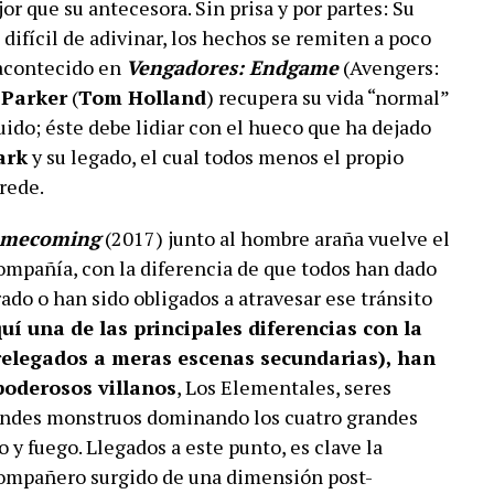
or que su antecesora. Sin prisa y por partes: Su
difícil de adivinar, los hechos se remiten a poco
 acontecido en
Vengadores: Endgame
(Avengers:
 Parker
(
Tom Holland
) recupera su vida “normal”
ido; éste debe lidiar con el hueco que ha dejado
ark
y su legado, el cual todos menos el propio
rede.
omecoming
(2017) junto al hombre araña vuelve el
ompañía, con la diferencia de que todos han dado
do o han sido obligados a atravesar ese tránsito
quí una de las principales diferencias con la
relegados a meras escenas secundarias), han
poderosos villanos
, Los Elementales, seres
andes monstruos dominando los cuatro grandes
o y fuego. Llegados a este punto, es clave la
ompañero surgido de una dimensión post-