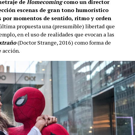
metraje de
Homecoming
como un director
ección escenas de gran tono humorístico
jas por momentos de sentido, ritmo y orden
u última propuesta una (presumible) libertad que
mplo, en el uso de realidades que evocan a las
xtraño
(Doctor Strange, 2016) como forma de
 acción.