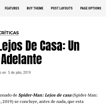
FEATURES
BUY THEME
POST LAYOUTS
PAGE OPTIONS
CRÍTICAS
Lejos De Casa: Un
 Adelante
o en
5 de julio, 2019
ionado de
Spider-Man: Lejos de casa
(Spider-Man:
 2019) se concluye, antes de nada, que esta