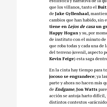
estilística y narrativa de la q
que los villanos, tanto el
Bui
de
Jake Gyllenhaal
, mantiene
cambios que han habido, sin 
tiene en
Lejos de casa
un g
Happy Hogan
y su, por mome
de instituto con el minuto de
que roba todas y cada una de l
del terreno juvenil, aspecto p
Kevin Feige
) esta saga dentr
En la cinta hay tiempo para to
jocoso se engrandece
; ya l
parte y ahora no hacen más qu
de
Endgame
,
Jon Watts
pare
acción se antoja harto difícil,
distintos contextos «arácnido