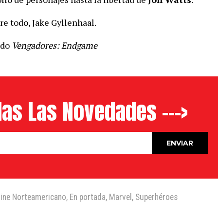
re todo, Jake Gyllenhaal.
ado
Vengadores: Endgame
as Las Novedades --->
ine Norteamericano
,
En portada
,
Marvel
,
Superhéroes