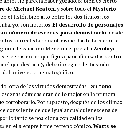
ue antes no parecía haber gozado. Si bien es cierto
tre
de
Michael Keaton
, y sobre todo el
Mysterio
n el listón bien alto entre los dos títulos; los
embargo, son notorios.
El desarrollo de personajes
ran número de escenas para demostrarlo
: desde
ntos, surrealista romanticismo, hasta la cuadrilla
 gloria de cada uno. Mención especial a
Zendaya
,
as escenas en las que figura para afianzarlas dentro
or el que destaca (y debería seguir destacando
o del universo cinematográfico.
do -otra de las virtudes demostradas-.
Su tono
as escenas cómicas eran de lo mejor en la primera
e corroborarlo. Por supuesto, después de los clímax
ce consciente de que igualar cualquier escena de
 por lo tanto se posiciona con calidad en los
s» en el siempre firme terreno cómico.
Watts se