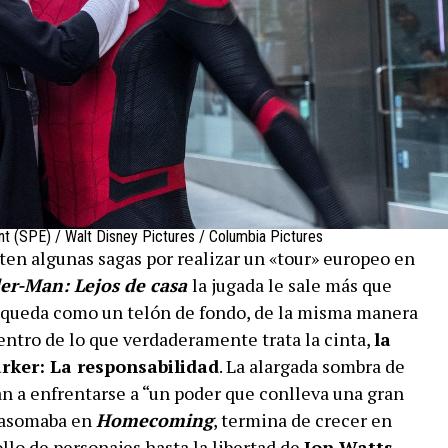
nt (SPE) / Walt Disney Pictures / Columbia Pictures
nten algunas sagas por realizar un «tour» europeo en
er-Man: Lejos de casa
la jugada le sale más que
 queda como un telón de fondo, de la misma manera
ntro de lo que verdaderamente trata la cinta,
la
rker: La responsabilidad
. La alargada sombra de
n a enfrentarse a “un poder que conlleva una gran
e asomaba en
Homecoming
, termina de crecer en
llo de personajes hasta la libertad de
Jon Watts
.