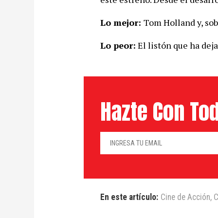
Lo mejor:
Tom Holland y, sob
Lo peor:
El listón que ha dej
Hazte Con Tod
En este artículo:
Cine de Acción
,
C