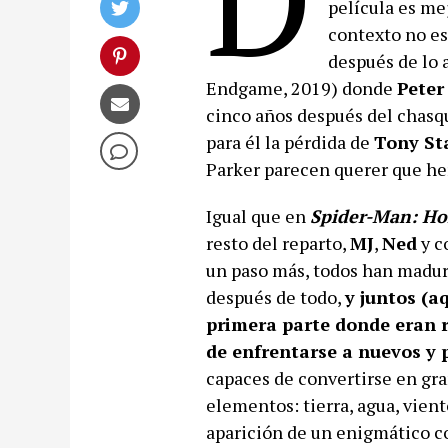
película es mej
contexto no es 
después de lo
Endgame, 2019) donde
Peter
cinco años después del chasqu
para él la pérdida de
Tony St
Parker parecen querer que he
Igual que en
Spider-Man: H
resto del reparto,
MJ
,
Ned
y c
un paso más, todos han madura
después de todo,
y juntos (a
primera parte donde eran 
de enfrentarse a nuevos y 
capaces de convertirse en gr
elementos: tierra, agua, vient
aparición de un enigmático c