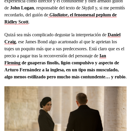
experiencia como director y el contundente y bien armado guión
de
John Logan
, responsable del texto de
Skyfall
y, si me permitís
recordarlo, del guión de
Gladiator
, el fenomenal peplum de
Ridley Scott
.
Quizá sea más complicado degustar la interpretación de
Daniel
Craig
, ese James Bond algo acartonado al que le aprietan los
trajes un poquito más que a sus predecesores. Está claro que es el
precio a pagar tras la reconversión del personaje de
Ian
Fleming
de guaperas finolis, ligón compulsivo y aspecto de
Arturo Fernández a la inglesa, en un tipo más musculado,
algo menos estilizado pero mucho más contundente… y rubio
.