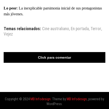
Lo peor
: La inexplicable parsimonia inicial de sus protagonistas
más jóvenes.
Temas relacionados:
Cine australiano
,
En portada
,
Terror
,
Vejez
Click para comentar
Copyright © 2024
MB Infodesign
. Theme by
MB Infodesign
, powered by
WordPress.