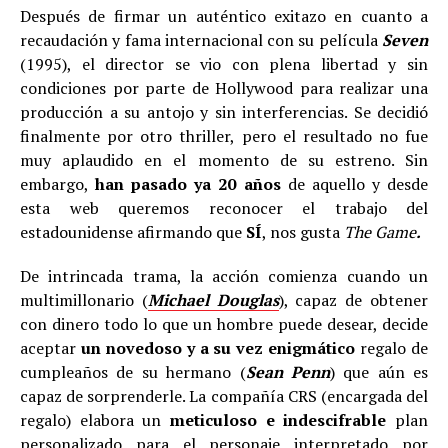
Después de firmar un auténtico exitazo en cuanto a
recaudación y fama internacional con su película
Seven
(1995), el director se vio con plena libertad y sin
condiciones por parte de Hollywood para realizar una
producción a su antojo y sin interferencias. Se decidió
finalmente por otro thriller, pero el resultado no fue
muy aplaudido en el momento de su estreno. Sin
embargo,
han pasado ya 20 años
de aquello y desde
esta web queremos reconocer el trabajo del
estadounidense afirmando que
SÍ
, nos gusta
The Game
.
De intrincada trama, la acción comienza cuando un
multimillonario (
Michael Douglas
), capaz de obtener
con dinero todo lo que un hombre puede desear, decide
aceptar
un novedoso y a su vez enigmático
regalo de
cumpleaños de su hermano (
Sean Penn
) que aún es
capaz de sorprenderle. La compañía CRS (encargada del
regalo) elabora un
meticuloso e indescifrable
plan
personalizado para el personaje interpretado por