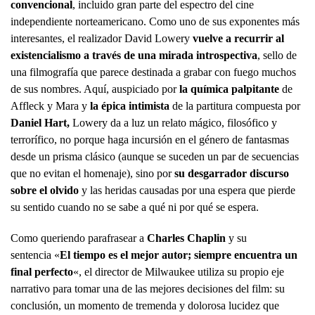
convencional
, incluido gran parte del espectro del cine
independiente norteamericano. Como uno de sus exponentes más
interesantes, el realizador David Lowery
vuelve a recurrir al
existencialismo a través de una mirada introspectiva
, sello de
una filmografía que parece destinada a grabar con fuego muchos
de sus nombres. Aquí, auspiciado por
la química palpitante
de
Affleck y Mara y
la épica intimista
de la partitura compuesta por
Daniel Hart,
Lowery da a luz un relato mágico, filosófico y
terrorífico, no porque haga incursión en el género de fantasmas
desde un prisma clásico (aunque se suceden un par de secuencias
que no evitan el homenaje), sino por
su desgarrador discurso
sobre el olvido
y las heridas causadas por una espera que pierde
su sentido cuando no se sabe a qué ni por qué se espera.
Como queriendo parafrasear a
Charles Chaplin
y su
sentencia
«
El tiempo es el mejor autor; siempre encuentra un
final perfecto
«, el director de Milwaukee utiliza su propio eje
narrativo para tomar una de las mejores decisiones del film: su
conclusión, un momento de tremenda y dolorosa lucidez que