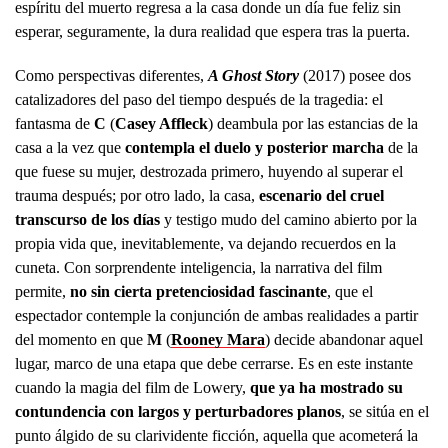
espíritu del muerto regresa a la casa donde un día fue feliz sin
esperar, seguramente, la dura realidad que espera tras la puerta.
Como perspectivas diferentes,
A Ghost Story
(2017) posee dos
catalizadores del paso del tiempo después de la tragedia: el
fantasma de
C
(
Casey Affleck
) deambula por las estancias de la
casa a la vez que
contempla el duelo y posterior marcha
de la
que fuese su mujer, destrozada primero, huyendo al superar el
trauma después; por otro lado, la casa,
escenario del cruel
transcurso de los días
y testigo mudo del camino abierto por la
propia vida que, inevitablemente, va dejando recuerdos en la
cuneta. Con sorprendente inteligencia, la narrativa del film
permite,
no sin cierta pretenciosidad fascinante
, que el
espectador contemple la conjunción de ambas realidades a partir
del momento en que
M
(
Rooney Mara
) decide abandonar aquel
lugar, marco de una etapa que debe cerrarse. Es en este instante
cuando la magia del film de Lowery,
que ya ha mostrado su
contundencia con largos y perturbadores planos
, se sitúa en el
punto álgido de su clarividente ficción, aquella que acometerá la