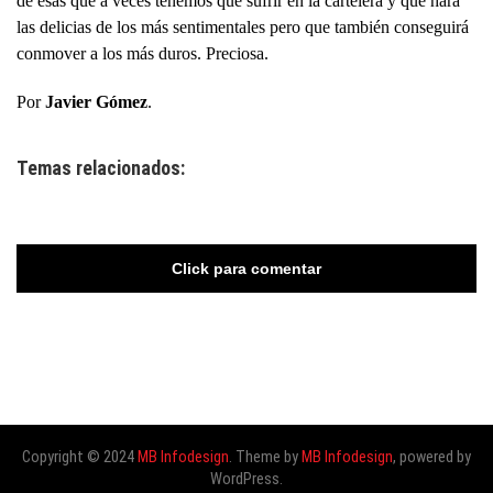
de esas que a veces tenemos que sufrir en la cartelera y que hará
las delicias de los más sentimentales pero que también conseguirá
conmover a los más duros. Preciosa.
Por
Javier Gómez
.
Temas relacionados:
Click para comentar
Copyright © 2024
MB Infodesign
. Theme by
MB Infodesign
, powered by
WordPress.