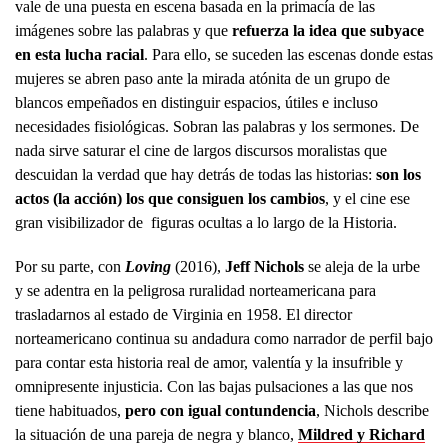
vale de una puesta en escena basada en la primacía de las
imágenes sobre las palabras y que
refuerza la idea que subyace
en esta lucha racial
. Para ello, se suceden las escenas donde estas
mujeres se abren paso ante la mirada atónita de un grupo de
blancos empeñados en distinguir espacios, útiles e incluso
necesidades fisiológicas. Sobran las palabras y los sermones. De
nada sirve saturar el cine de largos discursos moralistas que
descuidan la verdad que hay detrás de todas las historias:
son los
actos (la acción) los que consiguen los cambios
, y el cine ese
gran visibilizador de figuras ocultas a lo largo de la Historia.
Por su parte, con
Loving
(2016),
Jeff Nichols
se aleja de la urbe
y se adentra en la peligrosa ruralidad norteamericana para
trasladarnos al estado de Virginia en 1958. El director
norteamericano continua su andadura como narrador de perfil bajo
para contar esta historia real de amor, valentía y la insufrible y
omnipresente injusticia. Con las bajas pulsaciones a las que nos
tiene habituados,
pero con igual contundencia
, Nichols describe
la situación de una pareja de negra y blanco,
Mildred y Richard