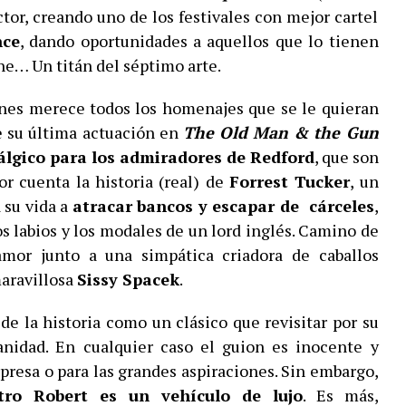
tor, creando uno de los festivales con mejor cartel
nce
, dando oportunidades a aquellos que lo tienen
ine… Un titán del séptimo arte.
ones merece todos los homenajes que se le quieran
de su última actuación en
The Old Man & the Gun
álgico para los admiradores de Redford
, que son
por cuenta la historia (real) de
Forrest Tucker
, un
 su vida a
atracar bancos y escapar de cárceles
,
s labios y los modales de un lord inglés. Camino de
amor junto a una simpática criadora de caballos
maravillosa
Sissy Spacek
.
 de la historia como un clásico que revisitar por su
nidad. En cualquier caso el guion es inocente y
rpresa o para las grandes aspiraciones. Sin embargo,
ro Robert es un vehículo de lujo
. Es más,