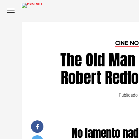
CINE N
The Old Man 
Robert Redfo
Publicado
No lamento nad