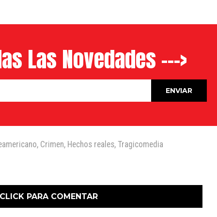
as Las Novedades --->
eamericano
,
Crimen
,
Hechos reales
,
Tragicomedia
CLICK PARA COMENTAR