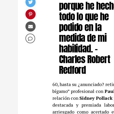
porque he hech
todo lo que he
podido en la
medida de mi
habilidad. –
Charles Robert
Redford
60, hasta su ¿anunciado? reti
bígamo” profesional con
Pau
relación con
Sidney Pollack
destacada y premiada labo
arriesgado como acertado