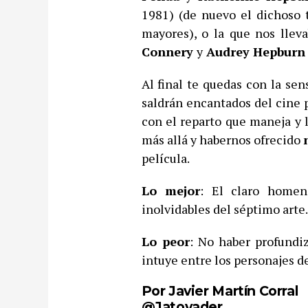
1981) (de nuevo el dichoso 
mayores), o la que nos lle
Connery
y
Audrey Hepburn
Al final te quedas con la se
saldrán encantados del cine p
con el reparto que maneja y l
más allá y habernos ofrecido
película.
Lo mejor
: El claro homen
inolvidables del séptimo arte.
Lo peor
: No haber profundi
intuye entre los personajes d
Por Javier Martín Corral
@Jatovader