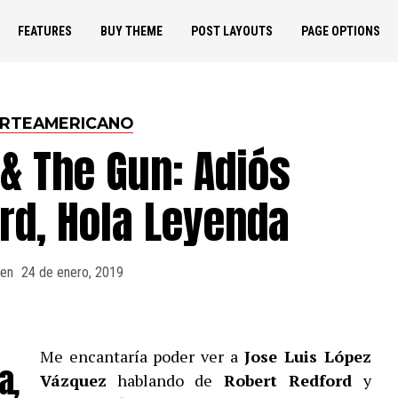
FEATURES
BUY THEME
POST LAYOUTS
PAGE OPTIONS
ORTEAMERICANO
& The Gun: Adiós
rd, Hola Leyenda
 en
24 de enero, 2019
Me encantaría poder ver a
Jose Luis López
a,
Vázquez
hablando de
Robert Redford
y