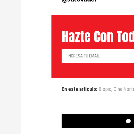
Hazte Con Tod
En este artículo:
Biopic
,
Cine Nort