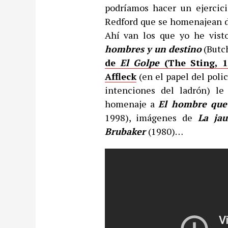
podríamos hacer un ejercici
Redford que se homenajean d
Ahí van los que yo he vist
hombres y un destino
(Butch
de
El Golpe
(The Sting, 1
Affleck
(en el papel del poli
intenciones del ladrón) le
homenaje a
El hombre que 
1998), imágenes de
La ja
Brubaker
(1980)…