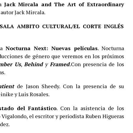
ta
Jack Mircala and The Art of Extraordinary
 autor Jack Mircala.
o SALA AMBITO CULTURAL/EL CORTE INGLÉS
ta
Nocturna Next: Nuevas películas
. Nocturna
oducciones de género que veremos en los próximos
mber Us
,
Behind
y
Framed
.
Con presencia de los
as.
atient
de Jason Sheedy. Con la presencia de su
einike y Luis Rosales.
stado del Fantástico
. Con la asistencia de los
 Vigalondo, el escritor y periodista Ruben Higueras
ndez.