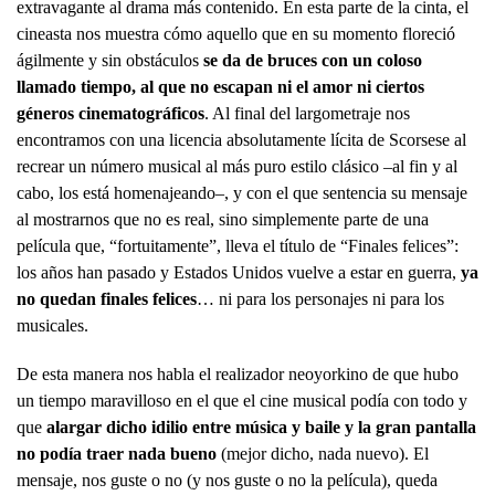
extravagante al drama más contenido. En esta parte de la cinta, el
cineasta nos muestra cómo aquello que en su momento floreció
ágilmente y sin obstáculos
se da de bruces con un coloso
llamado tiempo, al que no escapan ni el amor ni ciertos
géneros cinematográficos
. Al final del largometraje nos
encontramos con una licencia absolutamente lícita de Scorsese al
recrear un número musical al más puro estilo clásico –al fin y al
cabo, los está homenajeando–, y con el que sentencia su mensaje
al mostrarnos que no es real, sino simplemente parte de una
película que, “fortuitamente”, lleva el título de “Finales felices”:
los años han pasado y Estados Unidos vuelve a estar en guerra,
ya
no quedan finales felices
… ni para los personajes ni para los
musicales.
De esta manera nos habla el realizador neoyorkino de que hubo
un tiempo maravilloso en el que el cine musical podía con todo y
que
alargar dicho idilio entre música y baile y la gran pantalla
no podía traer nada bueno
(mejor dicho, nada nuevo). El
mensaje, nos guste o no (y nos guste o no la película), queda