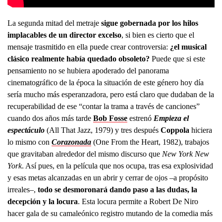
La segunda mitad del metraje
sigue gobernada por los hilos
implacables de un director excelso
, si bien es cierto que el
mensaje trasmitido en ella puede crear controversia:
¿el musical
clásico realmente había quedado obsoleto?
Puede que si este
pensamiento no se hubiera apoderado del panorama
cinematográfico de la época la situación de este género hoy día
sería mucho más esperanzadora, pero está claro que dudaban de la
recuperabilidad de ese “contar la trama a través de canciones”
cuando dos años más tarde
Bob Fosse
estrenó
Empieza el
espectáculo
(All That Jazz, 1979) y tres después
Coppola
hiciera
lo mismo con
Corazonada
(One From the Heart, 1982), trabajos
que gravitaban alrededor del mismo discurso que
New York New
York
. Así pues, en la película que nos ocupa, tras esa explosividad
y esas metas alcanzadas en un abrir y cerrar de ojos –a propósito
irreales–,
todo se desmoronará dando paso a las dudas, la
decepción y la locura
. Esta locura permite a Robert De Niro
hacer gala de su camaleónico registro mutando de la comedia más