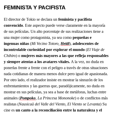
FEMINISTA Y PACIFISTA
El director de Tokio se declara un
feminista y pacifista
convencido
. Este aspecto puede verse claramente en la mayoría
de sus películas. Un alto porcentaje de sus realizaciones tiene a
una mujer como protagonista, ya sea como
pequeñas e
ingenuas niñas
(
Mi Vecino Totoro,
Heidi
),
adolescentes de
incontrolable curiosidad por explorar el mundo
(
El Viaje de
Chihiro
) o
mujeres más mayores a las que refleja responsables
y siempre atentas a los avatares vitales.
A la vez, no duda en
ponerlas frente a frente con el peligro a través de otras situaciones
nada cotidianas de manera menos dulce pero igual de
apasionada.
Por otro lado, el realizador insiste en mostrar la sinrazón de los
enfrentamientos y las guerras que, paradójicamente, no duda en
mostrar en sus películas, ya sea a base de metáforas, luchas entre
animales (
Pompoko
, La Princesa Mononoke
) o de conflictos más
realistas (
Nausicaä del Valle del Viento, El Viento se Levanta
) Su
cine es
un canto a la reconciliación entre la naturaleza y el